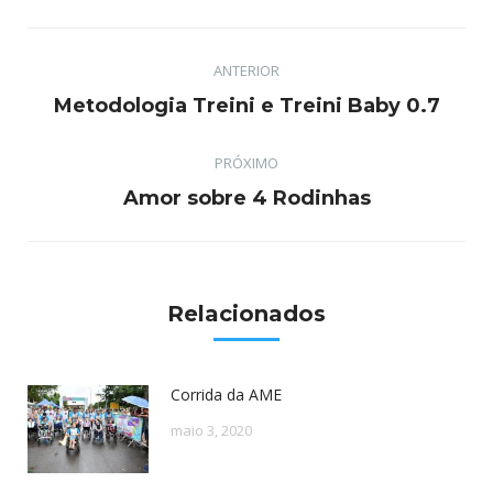
Facebook
Twitter
Pinterest
LinkedIn
Navegação
ANTERIOR
de
Post
Metodologia Treini e Treini Baby 0.7
post:
anterior:
PRÓXIMO
Próximo
Amor sobre 4 Rodinhas
post:
Relacionados
Corrida da AME
maio 3, 2020