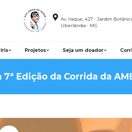
Av. Iraque, 427 - Jardim Botânic
Uberlândia - MG
Iris
Projetos
Seja um doador
Corr
 7ª Edição da Corrida da AME