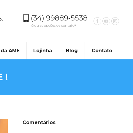
(34) 99889-5538
o,
Outras opções de contato
ida AME
Lojinha
Blog
Contato
 !
Comentários