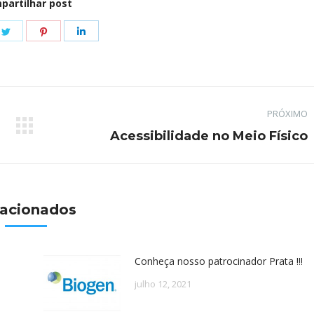
partilhar post
e
Share
Share
Share
on
on
on
book
Twitter
Pinterest
LinkedIn
PRÓXIMO
Próximo
Acessibilidade no Meio Físico
post:
lacionados
Conheça nosso patrocinador Prata !!!
julho 12, 2021