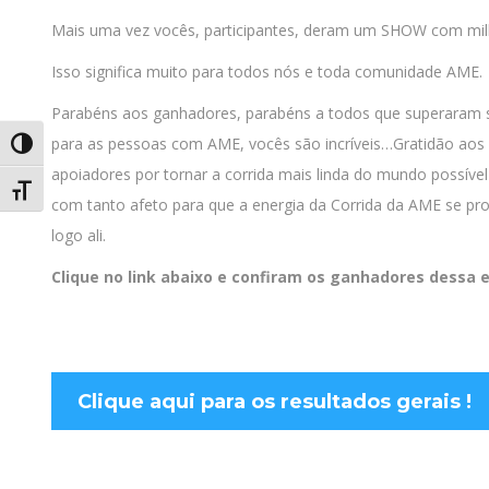
Mais uma vez vocês, participantes, deram um SHOW com milh
Isso significa muito para todos nós e toda comunidade AME.
Parabéns aos ganhadores, parabéns a todos que superaram s
para as pessoas com AME, vocês são incríveis…Gratidão aos 
Alternar alto contraste
apoiadores por tornar a corrida mais linda do mundo possíve
Alternar tamanho da fonte
com tanto afeto para que a energia da Corrida da AME se pro
logo ali.
Clique no link abaixo e confiram os ganhadores dessa e
Clique aqui para os resultados gerais !