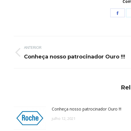
Com
Shar
on
Face
Navegação
ANTERIOR
de
Post
Conheça nosso patrocinador Ouro !!!
post:
anterior:
Re
Conheça nosso patrocinador Ouro !!!
julho 12, 2021