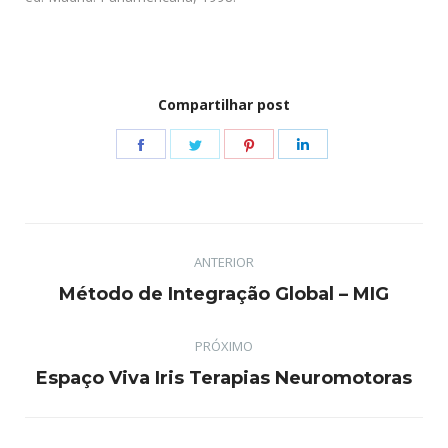
Compartilhar post
Share
Share
Share
Share
on
on
on
on
Facebook
Twitter
Pinterest
LinkedIn
Navegação
ANTERIOR
de
Post
Método de Integração Global – MIG
post:
anterior:
PRÓXIMO
Próximo
Espaço Viva Iris Terapias Neuromotoras
post: