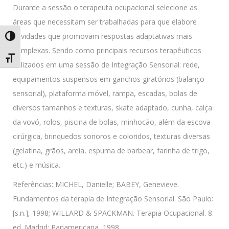
Durante a sessão o terapeuta ocupacional selecione as
áreas que necessitam ser trabalhadas para que elabore
atividades que promovam respostas adaptativas mais
Alternar alto contraste
complexas. Sendo como principais recursos terapêuticos
Alternar tamanho da fonte
utilizados em uma sessão de Integração Sensorial: rede,
equipamentos suspensos em ganchos giratórios (balanço
sensorial), plataforma móvel, rampa, escadas, bolas de
diversos tamanhos e texturas, skate adaptado, cunha, calça
da vovó, rolos, piscina de bolas, minhocão, além da escova
cirúrgica, brinquedos sonoros e coloridos, texturas diversas
(gelatina, grãos, areia, espuma de barbear, farinha de trigo,
etc.) e música.
Referências: MICHEL, Danielle; BABEY, Genevieve.
Fundamentos da terapia de Integração Sensorial. São Paulo:
[s.n.], 1998; WILLARD & SPACKMAN. Terapia Ocupacional. 8.
ed. Madrid: Panamericana, 1998.