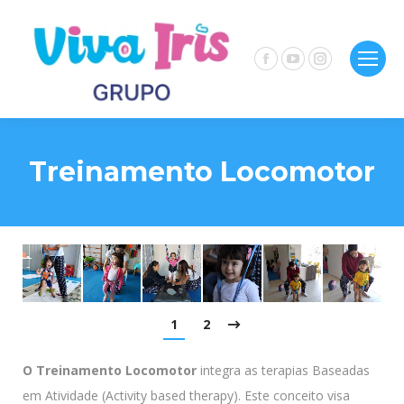
Facebook
YouTube
Instagram
page
page
page
opens
opens
opens
in
in
in
Treinamento Locomotor
new
new
new
window
window
window
1
2
O Treinamento Locomotor
integra as terapias Baseadas
em Atividade (Activity based therapy). Este conceito visa