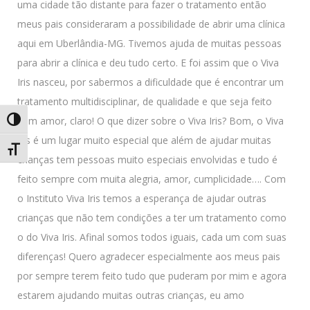
uma cidade tão distante para fazer o tratamento então
meus pais consideraram a possibilidade de abrir uma clínica
aqui em Uberlândia-MG. Tivemos ajuda de muitas pessoas
para abrir a clínica e deu tudo certo. E foi assim que o Viva
Iris nasceu, por sabermos a dificuldade que é encontrar um
tratamento multidisciplinar, de qualidade e que seja feito
com amor, claro! O que dizer sobre o Viva Iris? Bom, o Viva
Alternar alto contraste
Iris é um lugar muito especial que além de ajudar muitas
Alternar tamanho da fonte
crianças tem pessoas muito especiais envolvidas e tudo é
feito sempre com muita alegria, amor, cumplicidade…. Com
o Instituto Viva Iris temos a esperança de ajudar outras
crianças que não tem condições a ter um tratamento como
o do Viva Iris. Afinal somos todos iguais, cada um com suas
diferenças! Quero agradecer especialmente aos meus pais
por sempre terem feito tudo que puderam por mim e agora
estarem ajudando muitas outras crianças, eu amo