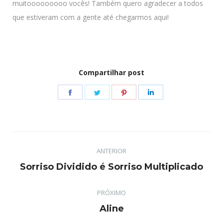
muitooooooooo vocês! Também quero agradecer a todos
que estiveram com a gente até chegarmos aqui!
Compartilhar post
Share
Share
Share
Share
on
on
on
on
Facebook
Twitter
Pinterest
LinkedIn
Navegação
ANTERIOR
de
Post
Sorriso Dividido é Sorriso Multiplicado
post:
anterior:
PRÓXIMO
Próximo
Aline
post: