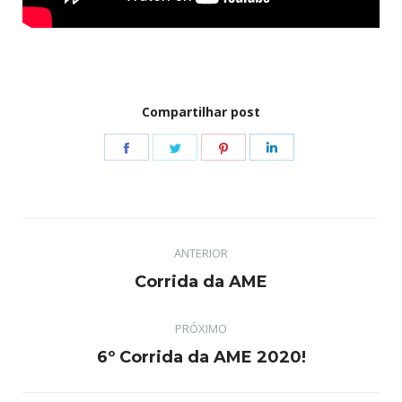
Compartilhar post
Share
Share
Share
Share
on
on
on
on
Facebook
Twitter
Pinterest
LinkedIn
Navegação
ANTERIOR
de
Post
Corrida da AME
post:
anterior:
PRÓXIMO
Próximo
6º Corrida da AME 2020!
post: