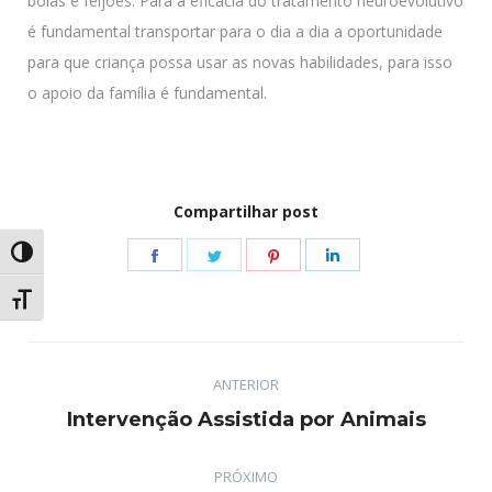
bolas e feijões. Para a eficácia do tratamento neuroevolutivo
é fundamental transportar para o dia a dia a oportunidade
para que criança possa usar as novas habilidades, para isso
o apoio da família é fundamental.
Compartilhar post
Share
Share
Share
Share
Alternar alto contraste
on
on
on
on
Alternar tamanho da fonte
Facebook
Twitter
Pinterest
LinkedIn
Navegação
ANTERIOR
de
Post
Intervenção Assistida por Animais
post:
anterior:
PRÓXIMO