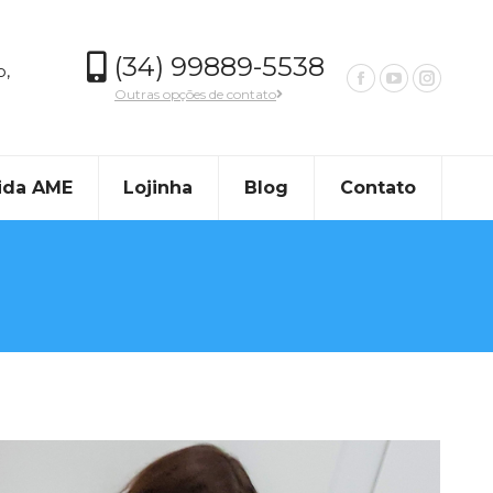
(34) 99889-5538
o,
Outras opções de contato
ida AME
Lojinha
Blog
Contato