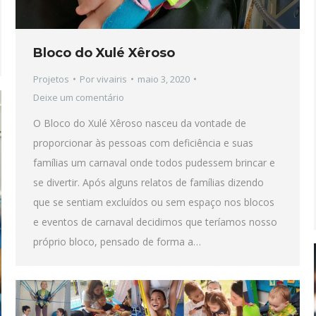
Bloco do Xulé Xêroso
Projetos
Por
vivairis
maio 3, 2020
Deixe um comentário
O Bloco do Xulé Xêroso nasceu da vontade de
proporcionar às pessoas com deficiência e suas
famílias um carnaval onde todos pudessem brincar e
se divertir. Após alguns relatos de famílias dizendo
que se sentiam excluídos ou sem espaço nos blocos
e eventos de carnaval decidimos que teríamos nosso
próprio bloco, pensado de forma a…