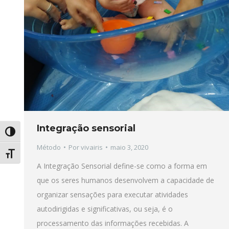
Integração sensorial
Alternar alto contraste
Método
Por
vivairis
maio 3, 2020
Alternar tamanho da fonte
A Integração Sensorial define-se como a forma em
que os seres humanos desenvolvem a capacidade de
organizar sensações para executar atividades
autodirigidas e significativas, ou seja, é o
processamento das informações recebidas. A