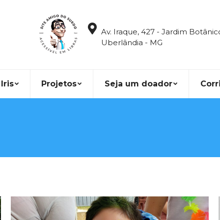
Av. Iraque, 427 - Jardim Botânic
Uberlândia - MG
Iris
Projetos
Seja um doador
Corr