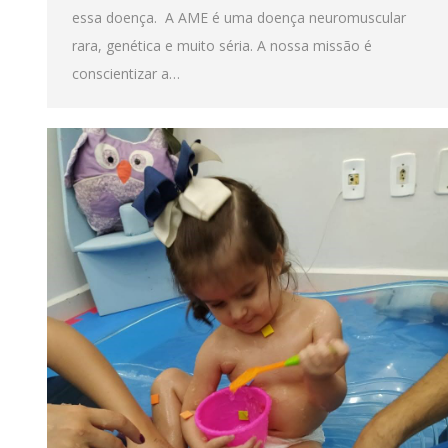
essa doença. A AME é uma doença neuromuscular
rara, genética e muito séria. A nossa missão é
conscientizar a…