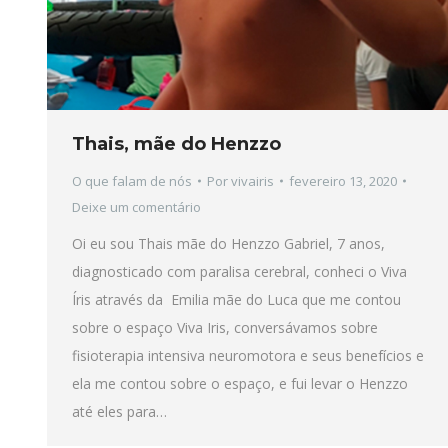
Thais, mãe do Henzzo
O que falam de nós
Por
vivairis
fevereiro 13, 2020
Deixe um comentário
Oi eu sou Thais mãe do Henzzo Gabriel, 7 anos,
diagnosticado com paralisa cerebral, conheci o Viva
Íris através da Emilia mãe do Luca que me contou
sobre o espaço Viva Iris, conversávamos sobre
fisioterapia intensiva neuromotora e seus benefícios e
ela me contou sobre o espaço, e fui levar o Henzzo
até eles para…