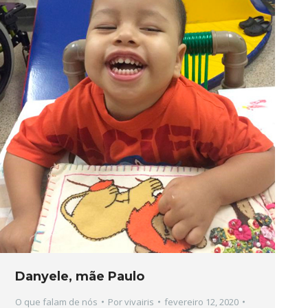
Danyele, mãe Paulo
O que falam de nós
Por
vivairis
fevereiro 12, 2020