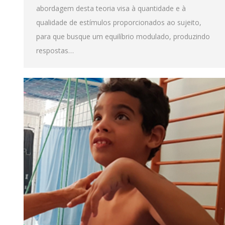
abordagem desta teoria visa à quantidade e à
qualidade de estímulos proporcionados ao sujeito,
para que busque um equilíbrio modulado, produzindo
respostas…