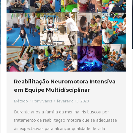
Reabilitação Neuromotora Intensiva
em Equipe Multidisciplinar
Método
Por
vivairis
fevereiro 13, 2020
Durante anos a família da menina Iris buscou por
tratamento de reabilitação motora que se adequasse
às expectativas para alcançar qualidade de vida