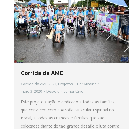
Corrida da AME
Corrida da AME 2021
,
Projetos
Por
vivairis
maio 3, 2020
Deixe um comentário
Este projeto / ação é dedicado a todas as famílias
que convivem com a Atrofia Muscular Espinhal no
Brasil, a todas as crianças e famílias que são
colocadas diante de tão grande desafio e luta contra